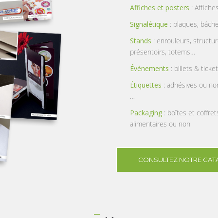
Affiches et posters
: Affiche
Signalétique
: plaques, bâch
Stands
: enrouleurs, struct
présentoirs, totems…
Événements
: billets & ticke
Étiquettes
: adhésives ou non
…
Packaging
: boîtes et coffre
alimentaires ou non
CONSULTEZ NOTRE CAT