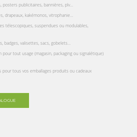
s, posters publicitaires, bannières, plv…
es, drapeaux, kakémonos, vitrophanie…
ures télescopiques, suspendues ou modulables,
ts, badges, valisettes, sacs, gobelets…
 pour tout usage (magasin, packaging ou signalétique)
ts pour tous vos emballages produits ou cadeaux
ALOGUE