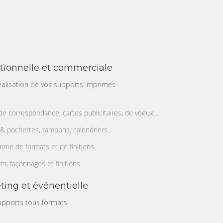
tionnelle et commerciale
alisation de vos supports imprimés
t de correspondance, cartes publicitaires, de voeux…
 & pochettes, tampons, calendriers…
mme de formats et de finitions
s, façonnages et finitions
ng et événentielle
upports tous formats