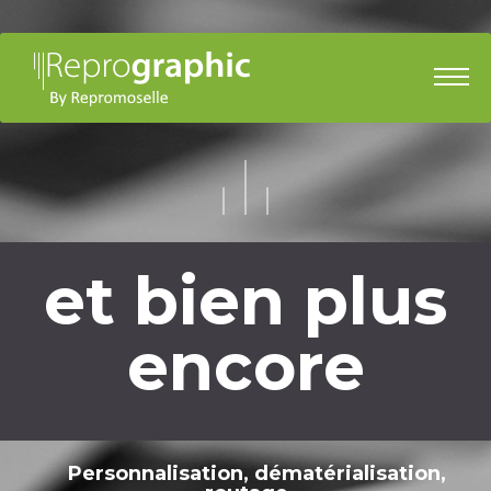
n plus
Concep
ore
Créa
 dématérialisation,
Expérience et p