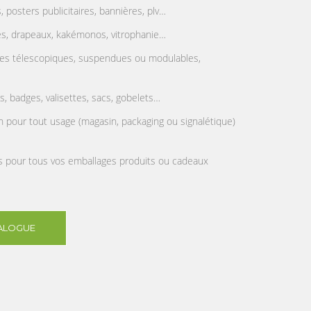
s, posters publicitaires, bannières, plv…
es, drapeaux, kakémonos, vitrophanie…
ures télescopiques, suspendues ou modulables,
ts, badges, valisettes, sacs, gobelets…
 pour tout usage (magasin, packaging ou signalétique)
ts pour tous vos emballages produits ou cadeaux
ALOGUE