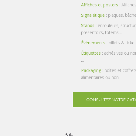
Affiches et posters
: Affiche
Signalétique
: plaques, bâch
Stands
: enrouleurs, struct
présentoirs, totems…
Événements
: billets & ticke
Étiquettes
: adhésives ou non
…
Packaging
: boîtes et coffre
alimentaires ou non
CONSULTEZ NOTRE CAT