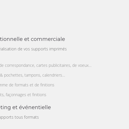
tionnelle et commerciale
alisation de vos supports imprimés
t de correspondance, cartes publicitaires, de voeux…
 & pochettes, tampons, calendriers…
mme de formats et de finitions
s, façonnages et finitions
ng et événentielle
upports tous formats